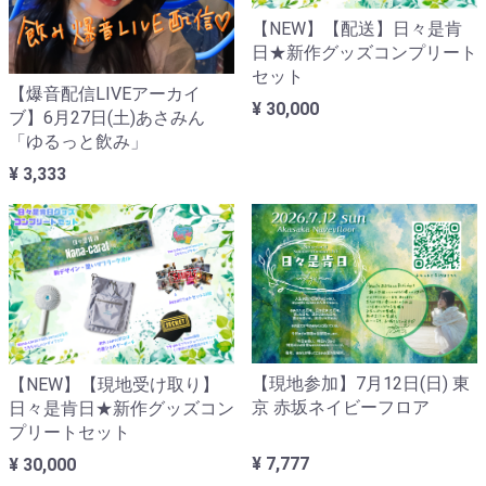
【NEW】【配送】日々是肯
日★新作グッズコンプリート
セット
【爆音配信LIVEアーカイ
¥ 30,000
ブ】6月27日(土)あさみん
「ゆるっと飲み」
¥ 3,333
【現地参加】7月12日(日) 東
【NEW】【現地受け取り】
京 赤坂ネイビーフロア
日々是肯日★新作グッズコン
プリートセット
¥ 7,777
¥ 30,000